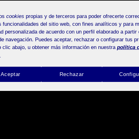
mos
cookies
propias y de terceros para poder ofrecerte corr
s funcionalidades del sitio web, con fines analíticos y para 
ad personalizada de acuerdo con un perfil elaborado a partir 
de navegación. Puedes aceptar, rechazar o configurar tus p
 clic abajo, u obtener más información en nuestra
política 
.
Aceptar
Rechazar
Configu