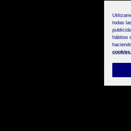
Utiliza
todas la
publicid
hábitos 
haciendo
cookies