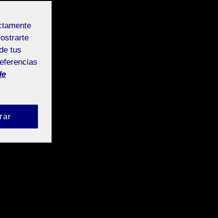
ectamente
mostrarte
de tus
referencias
de
rar