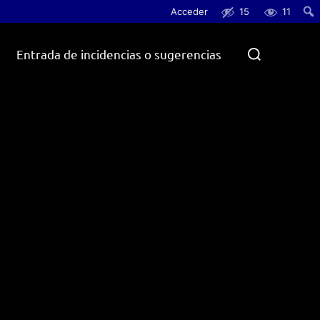
Acceder
15
11
Busc
Buscar:
Entrada de incidencias o sugerencias